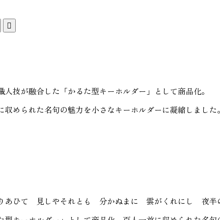

職人技が融合した「かるた型キーホルダー」として商品化。
に収められた名句の魅力を小さなキーホルダーに凝縮しました
りあひて 見しやそれとも 分かぬまに 雲がくれにし 夜半
た型キーホルダー」として商品化。百人一首に収められた名句