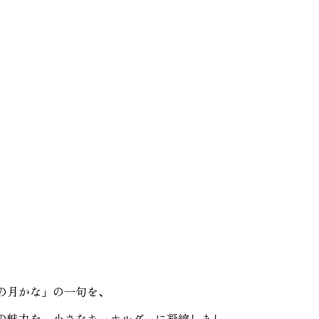
。
の月かな」の一句を、
の魅力を、小さなキーホルダーに凝縮しまし