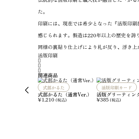
e
r
た。
.
）
個
印刷には、現在では希少となった『活版印刷
感じられます。製造は220年以上の歴史を
同様の裏貼り仕上げにより札が反り、浮き上
活版印刷



関連商品

式部かるた
活版印刷カード
式部かるた（通常Ver.）
活版グリーティングカ
¥
1,210
¥
385
(税込)
(税込)