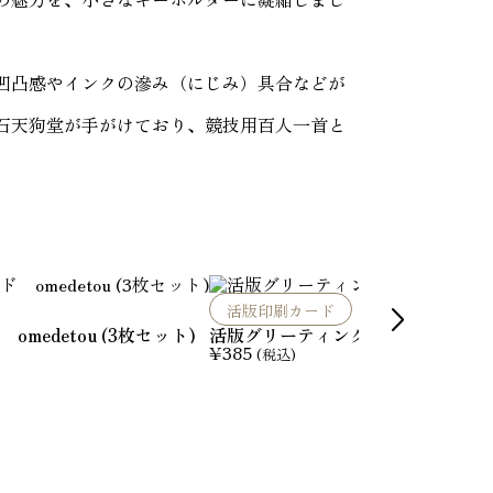
凹凸感やインクの滲み（にじみ）具合などが
大石天狗堂が手がけており、競技用百人一首と

活版印刷カード
edetou (3枚セット)
活版グリーティングカード 世界の
¥
385
(税込)