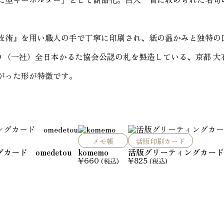
技術』を用い職人の手で丁寧に印刷され、紙の温かみと独特の
誇り（一社）全日本かるた協会公認の札を製造している、京都 
がった形が特徴です。
メモ帳
活版印刷カード
ード omedetou
komemo
活版グリーティングカード om
¥
660
¥
825
(税込)
(税込)