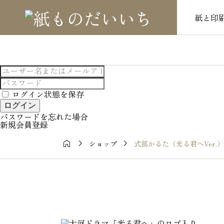
紙と印
ログイン状態を保存
ログイン
パスワードを忘れた場合
新規会員登録



式部かるた（光る君へVer.）
ショップ