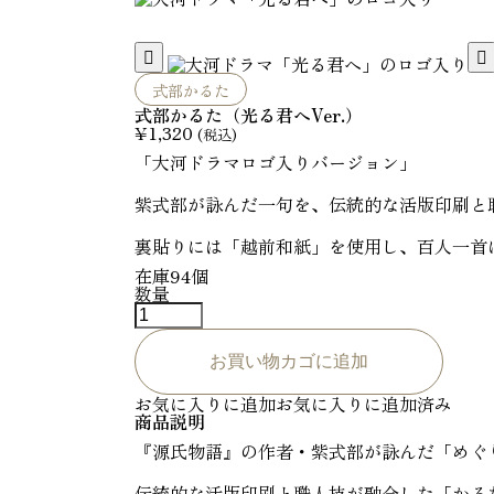


式部かるた
式部かるた（光る君へVer.）
¥
1,320
(税込)
「大河ドラマロゴ入りバージョン」
紫式部が詠んだ一句を、伝統的な活版印刷と
裏貼りには「越前和紙」を使用し、百人一首
在庫94個
数量
式
部
か
る
お買い物カゴに追加
た
（
お気に入りに追加
お気に入りに追加済み
光
商品説明
る
君
『源氏物語』の作者・紫式部が詠んだ「めぐ
へ
V
伝統的な活版印刷と職人技が融合した「かる