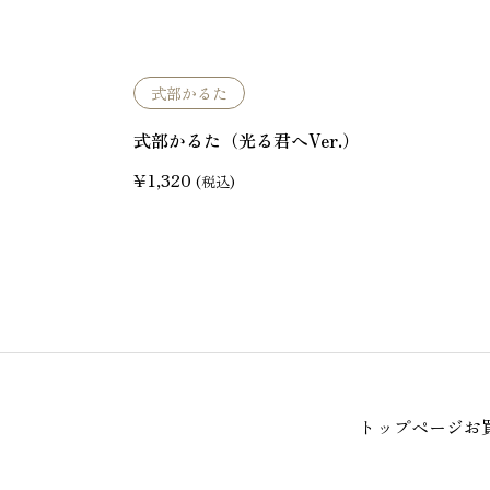
式部かるた
式部かるた（光る君へVer.）
¥
1,320
(税込)
トップページ
お