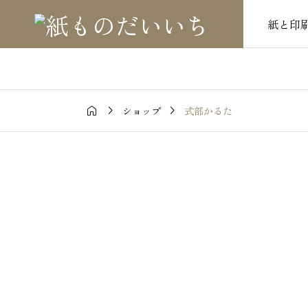
紙と印



式部かるた
ショップ